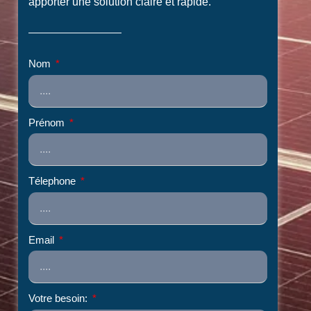
apporter une solution claire et rapide.
Nom
Prénom
Télephone
Email
Votre besoin: